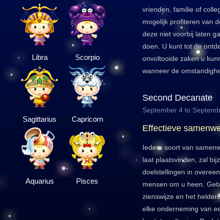
vrienden, familie of coll
mogelijk profiteren van 
deze niet voorbij laten 
doen. U kunt tot de ontd
Libra
Scorpio
onvoltooide zaken u kun
wanneer de omstandighed
Second Decanate
September 4 to Septemb
Sagittarius
Capricorn
Effectieve samenwe
Iedere soort van samenw
laat plaatsvinden, zal bij
doelstellingen in overee
Aquarius
Pisces
mensen om u heen. Gebr
zienswijze en het helder
elke onderneming van ee