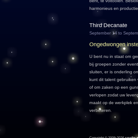
bent, te voltooien. Besl
harmonieus en productie
Third Decanate
September 14 to Septem
Ongedwongen inst
U bent nu in staat om ge
bij groepen zonder even
sluiten, er is onderling
kunt dit talent gebruiken
of om zaken op een gunst
verlopen zodat uw levens
maakt op de werkplek en
verbeteren.
Copyright © 2009-2026
smallte.