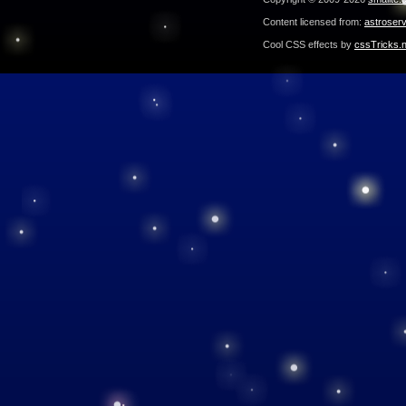
Content licensed from:
astroser
Cool CSS effects by
cssTricks.n