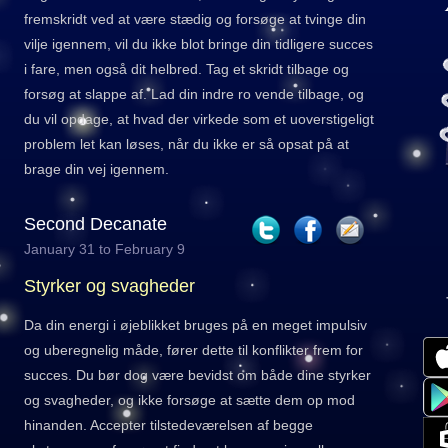
fremskridt ved at være stædig og forsøge at tvinge din
vilje igennem, vil du ikke blot bringe din tidligere succes
i fare, men også dit helbred. Tag et skridt tilbage og
forsøg at slappe af. Lad din indre ro vende tilbage, og
du vil opdage, at hvad der virkede som et uoverstigeligt
problem let kan løses, når du ikke er så opsat på at
brage din vej igennem.
Second Decanate
January 31 to February 9
Styrker og svagheder
Da din energi i øjeblikket bruges på en meget impulsiv
og uberegnelig måde, fører dette til konflikter frem for
succes. Du bør dog være bevidst om både dine styrker
og svagheder, og ikke forsøge at sætte dem op mod
hinanden. Accepter tilstedeværelsen af ​​begge