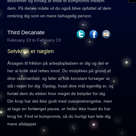
ekstremer og forsøg at finde et kompromis mellem
dem. På denne måde vil du også blive opfattet af dem
omkring dig som en mere behagelig person.
Third Decanate
February 10 to February 19
Selvkritik er nøglen
Årsagen til friktion på arbejdspladsen er dig og det er
her al kritik skal rettes imod. Du mislykkes på grund af
dine raserianfald, og føler at folk konstant forsøger at
stå i vejen for dig. Opdag, hvad dine mål egentlig er, og
fortæl dem du elsker hvor meget de betyder for dig.
Din krop har det ikke godt med overanstrengelse, men
at tage en forlænget pause, er heller ikke hvad du har
brug for. Find et kompromis, så du hurtigt kan føle dig
mere afslappet.