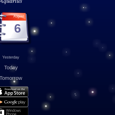
Aquarius
August
6
Yesterday
Today
Tomorrow