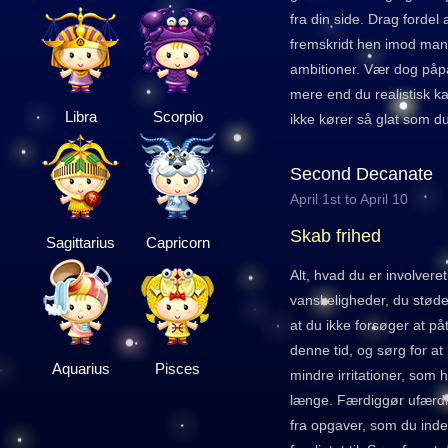
fra din side. Drag fordel 
fremskridt hen imod ma
ambitioner. Vær dog påpa
mere end du realistisk k
Libra
Scorpio
ikke kører så glat som d
Second Decanate
April 1st to April 10
Skab frihed
Sagittarius
Capricorn
Alt, hvad du er involveret 
vanskeligheder, du støde
at du ikke forsøger at på
denne tid, og sørg for at b
Aquarius
Pisces
mindre irritationer, som har
længe. Færdiggør ufærdig
fra opgaver, som du inder