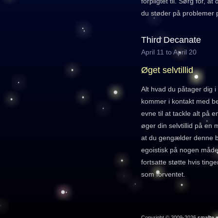
forpligtet til. Sørg for, at
du støder på problemer 
Third Decanate
April 11 to April 20
Øget selvtillid
Alt hvad du påtager dig i 
kommer i kontakt med b
evne til at tackle alt på 
øger din selvtillid på en
at du gengælder denne be
egoistisk på nogen måde 
fortsatte støtte hvis ting
som forventet.
Copyright © 2009-2026
smallte.