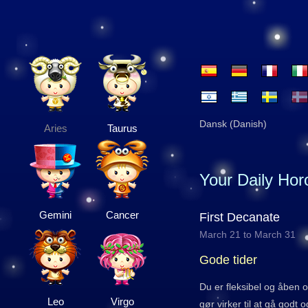
Dansk (Danish)
Aries
Taurus
Your Daily Ho
Gemini
Cancer
First Decanate
March 21 to March 31
Gode tider
Du er fleksibel og åben o
Leo
Virgo
gør virker til at gå godt 