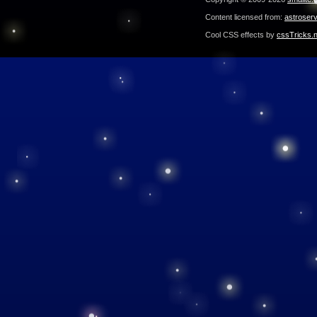
Content licensed from:
astroser
Cool CSS effects by
cssTricks.n