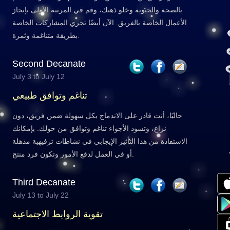
بالصحة والحيوية وخلو ذهنك، وقم في المرتبة الأولى بإنجاز
الأعمال الخاصة بالفريق. الآن أيضًا تجري المشاركات الخاصة
بطريقة متناغمة وثمرة.
Second Decanate
July 3 to July 12
تناغم وتوافق طبيعي
حاليًا، أنت قادر على الاندماج بكل سهولة ضمن فريق، دون
نزاع، وتسود الأجواء تناغم وتوافق من حولك. بإمكانك
الاستفادة من هذا التأثير الإيجابي في نشاطات ترفيهية مذهلة
أو في العمل لدفع الأمور وتكون فرد منتج.
Third Decanate
July 13 to July 22
تقوية الروابط الاجتماعية