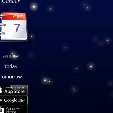
Cancer
August
7
Yesterday
Today
Tomorrow