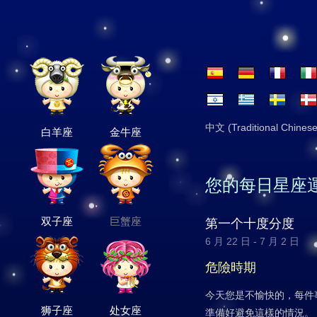
中文 (Traditional Chinese
白羊座
金牛座
您的每日星座
双子座
巨蟹座
第一个十度分度
6 月 22 日 - 7 月 2 日
危險時期
今天您是不愉快的，每件
狮子座
处女座
準備好避免這樣的情況。