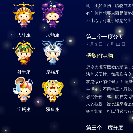
耗，比如食物，購物或者
有任何您想要東西是價格
不小心，可能引導您的生
天秤座
天蝎座
第二个十度分度
7 月 3 日 - 7 月 12 日
機敏的頭腦
您今天擁有機敏的頭腦，
射手座
摩羯座
法的必要性。如果您有交
在是做它的時候了！ 這
生活中，不用特意地尋找
您的任務，並且能在交 
人的觀點，從長遠來看是
宝瓶座
双鱼座
多的能量，可以通過旅行
第三个十度分度