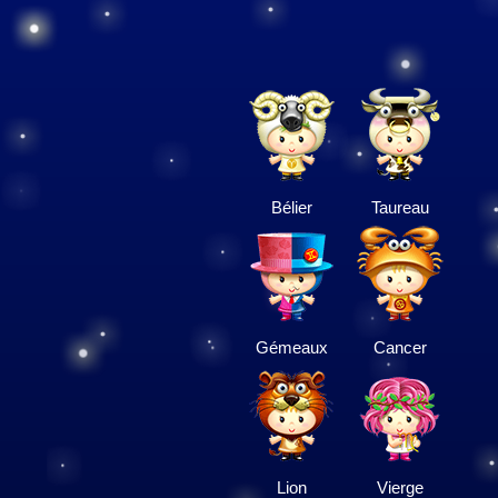
Bélier
Taureau
Gémeaux
Cancer
Lion
Vierge