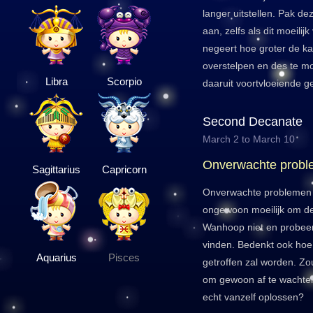
langer uitstellen. Pak de
aan, zelfs als dit moeilij
negeert hoe groter de kan
overstelpen en des te moe
Libra
Scorpio
daaruit voortvloeiende g
Second Decanate
March 2 to March 10
Onverwachte prob
Sagittarius
Capricorn
Onverwachte problemen 
ongewoon moeilijk om de
Wanhoop niet en probeer 
vinden. Bedenkt ook hoe 
Aquarius
Pisces
getroffen zal worden. Zo
om gewoon af te wachte
echt vanzelf oplossen?