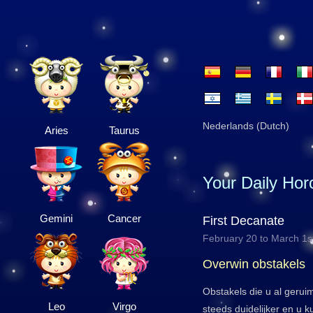
Nederlands (Dutch)
Aries
Taurus
Your Daily Ho
Gemini
Cancer
First Decanate
February 20 to March 1s
Overwin obstakels
Obstakels die u al gerui
Leo
Virgo
steeds duidelijker en u k