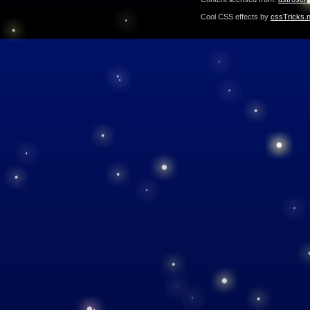
Cool CSS effects by
cssTricks.n