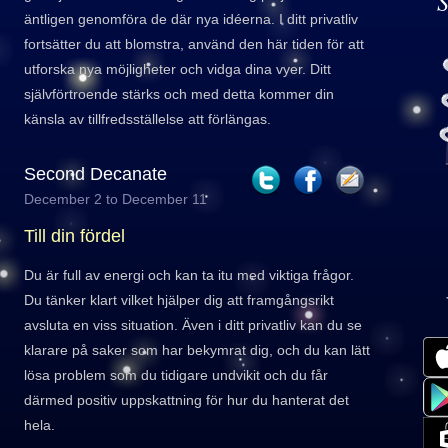
S
äntligen genomföra de där nya idéerna. I ditt privatliv
fortsätter du att blomstra, använd den här tiden för att
utforska nya möjligheter och vidga dina vyer. Ditt
självförtroende stärks och med detta kommer din
känsla av tillfredsställelse att förlängas.
Second Decanate
December 2 to December 11
Till din fördel
Du är full av energi och kan ta itu med viktiga frågor.
Du tänker klart vilket hjälper dig att framgångsrikt
avsluta en viss situation. Även i ditt privatliv kan du se
klarare på saker som har bekymrat dig, och du kan lätt
lösa problem som du tidigare undvikit och du får
därmed positiv uppskattning för hur du hanterat det
hela.