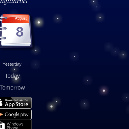
agittarius
August
8
Yesterday
Today
Tomorrow