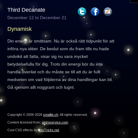
Third Decanate
December 12 to December 21
Dynamisk
Din energi är smittsam. Nu är också rätt tidpunkt för att
införa nya idéer. De beslut som du fram tills nu hade
undvikit att fatta, visar sig nu vara mycket
betydelsefulla för dig. Trots din energi bör du inte
handla överilat och du måste se till att du är fullt
medveten om vad följderna av dina handlingar kan bli.
Gå igenom allt noggrant och lugnt.
Copyright © 2009-2026
smallte.ch
. All rights reserved.
Content licensed from:
astroservice.com
.
Cool CSS effects by
cssTricks.net