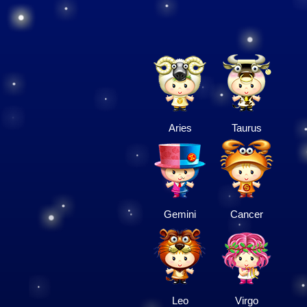
Aries
Taurus
Gemini
Cancer
Leo
Virgo