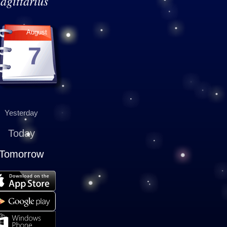
agittarius
August
7
Yesterday
Today
Tomorrow