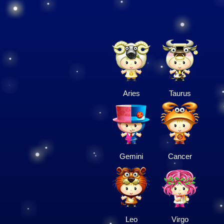
Aries
Taurus
Gemini
Cancer
Leo
Virgo