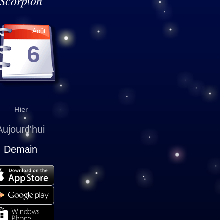
Scorpion
Août
6
Hier
Aujourd'hui
Demain