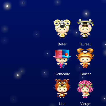
Bélier
Taureau
Gémeaux
Cancer
Lion
Vierge