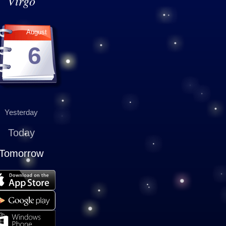
Virgo
August
6
Yesterday
Today
Tomorrow