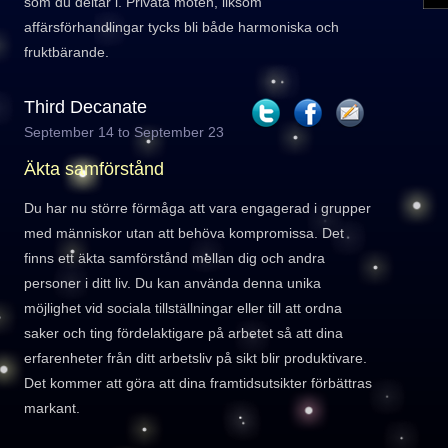
som du deltar i. Privata möten, liksom
affärsförhandlingar tycks bli både harmoniska och
fruktbärande.
Third Decanate
September 14 to September 23
Äkta samförstånd
Du har nu större förmåga att vara engagerad i grupper
med människor utan att behöva kompromissa. Det
finns ett äkta samförstånd mellan dig och andra
personer i ditt liv. Du kan använda denna unika
möjlighet vid sociala tillställningar eller till att ordna
saker och ting fördelaktigare på arbetet så att dina
erfarenheter från ditt arbetsliv på sikt blir produktivare.
Det kommer att göra att dina framtidsutsikter förbättras
markant.