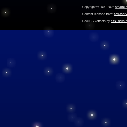
Copyright © 2009-2026
smallte.
Content licensed from:
astroser
Cool CSS effects by
cssTricks.n