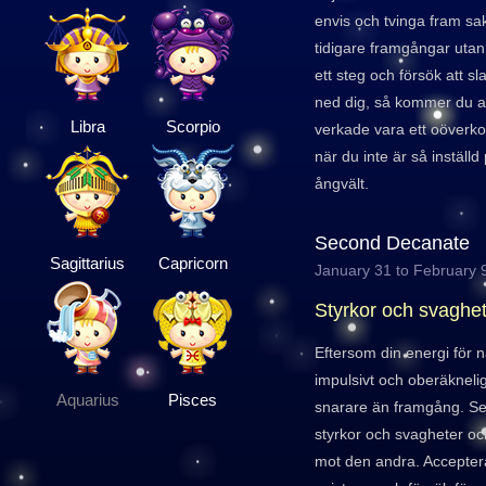
envis och tvinga fram sak
tidigare framgångar utan 
ett steg och försök att sl
ned dig, så kommer du a
Libra
Scorpio
verkade vara ett oöverko
när du inte är så inställ
ångvält.
Second Decanate
Sagittarius
Capricorn
January 31 to February 
Styrkor och svaghe
Eftersom din energi för 
impulsivt och oberäkneligt 
Aquarius
Pisces
snarare än framgång. Se t
styrkor och svagheter oc
mot den andra. Acceptera