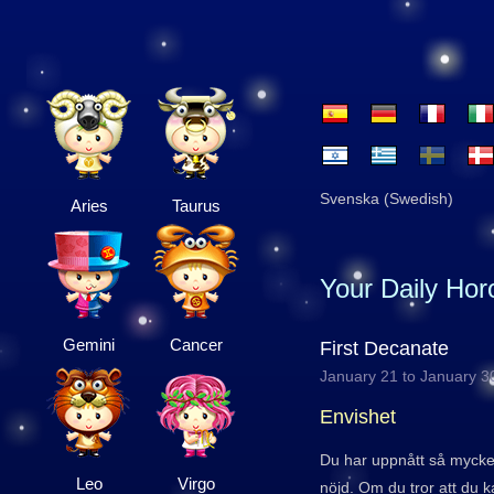
Svenska (Swedish)
Aries
Taurus
Your Daily Ho
Gemini
Cancer
First Decanate
January 21 to January 3
Envishet
Du har uppnått så mycket
Leo
Virgo
nöjd. Om du tror att du 