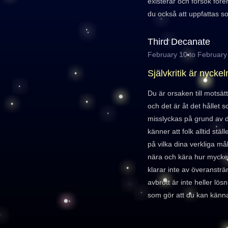
existerar och försök för
du också att uppfattas so
Third Decanate
February 10 to February
Självkritik är nyckel
Du är orsaken till motsä
och det är åt det hållet s
misslyckas på grund av d
känner att folk alltid stäl
på vilka dina verkliga mål
nära och kära hur mycket
klarar inte av överansträ
avbrott är inte heller lö
som gör att du kan känn