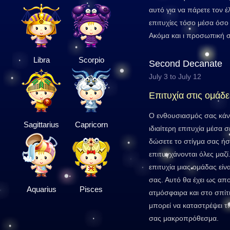
αυτό για να πάρετε τον 
επιτυχίες τόσο μέσα όσο
Ακόμα και ι προσωπική 
Libra
Scorpio
Second Decanate
July 3 to July 12
Επιτυχία στις ομάδε
Ο ενθουσιασμός σας κάνε
Sagittarius
Capricorn
ιδιαίτερη επιτυχία μέσα 
δώσετε το στίγμα σας ήσ
επιτυγχάνονται όλες μαζί
επιτυχία μιας ομάδας είν
σας. Αυτό θα έχει ως απ
Aquarius
Pisces
ατμόσφαιρα και στο σπίτ
μπορεί να καταστρέψει τι
σας μακροπρόθεσμα.