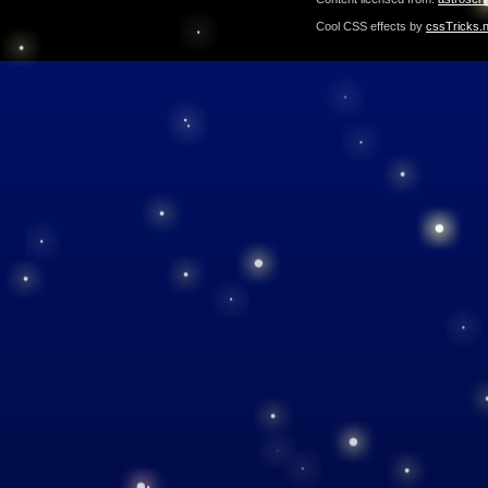
Cool CSS effects by
cssTricks.n