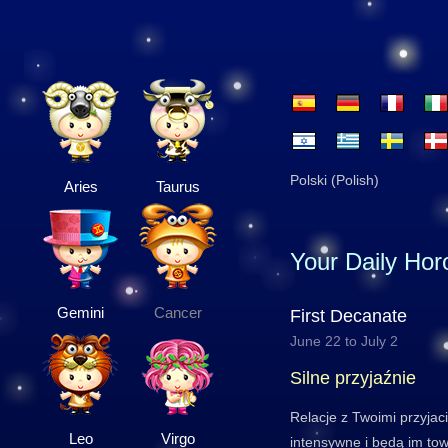
Polski (Polish)
Aries
Taurus
Your Daily Ho
Gemini
Cancer
First Decanate
June 22 to July 2
Silne przyjaźnie
Relacje z Twoimi przyjaci
Leo
Virgo
intensywne i będą im to