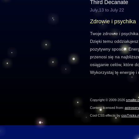
Third Decanate
July 13 to July 22
Zdrowie i psychika
Twoje zdrowie i psychika 
Dzięki temu oddziałujesz
pozytywny sposób. Energi
przenosi się na najbliższ
osiąganie celów, które d
Wykorzystaj tę energię i 
Copyright © 2009-2026
smallte.
Content licensed from:
astroser
Cool CSS effects by
cssTricks.n