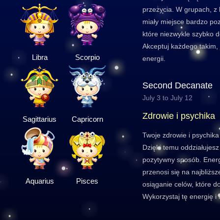
przeżycia. W grupach, z 
miały miejsce bardzo po
które niezwykle szybko 
Akceptuj każdego takim, j
Libra
Scorpio
energii.
Second Decanate
July 3 to July 12
Zdrowie i psychika
Sagittarius
Capricorn
Twoje zdrowie i psychika 
Dzięki temu oddziałujesz
pozytywny sposób. Energi
przenosi się na najbliższ
Aquarius
Pisces
osiąganie celów, które d
Wykorzystaj tę energię i 