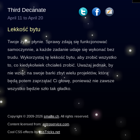
Third Decanate
April 11 to April 20
Lekkość bytu
Twoje życie płynie. Sprawy zdają się funkcjonować
samoczynnie, a każde zadanie udaje się wykonać bez
trudu. Wykorzystaj tę lekkość bytu, aby zrobić wszystko
to, co kiedykolwiek chciałeś zrobić. Uważaj jednak, by
nie wziąć na swoje barki zbyt wielu projektów, którą
będą potem zaprzątać Ci głowę, ponieważ nie zawsze
wszystko będzie szło tak gładko.
Copyright © 2009-2026
smallte.ch
. All rights reserved.
Content licensed from:
astroservice.com
.
Cool CSS effects by
cssTricks.net