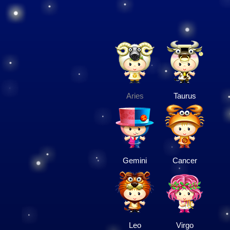
Aries
Taurus
Gemini
Cancer
Leo
Virgo