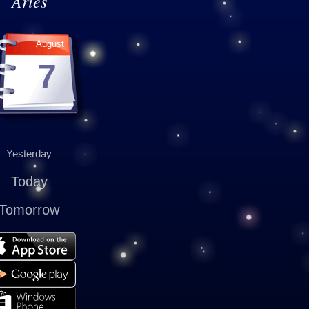
Aries
August
7
Yesterday
Today
Tomorrow