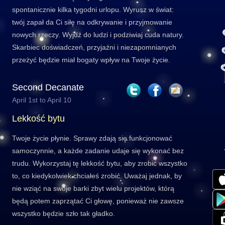
spontanicznie kilka tygodni urlopu. Wyrusz w świat:
twój zapał da Ci siłę na odkrywanie i przyjmowanie
nowych rzeczy. Wyjdź do ludzi i podziwiaj cuda natury.
Skarbiec doświadczeń, przyjaźni i niezapomnianych
przeżyć będzie miał bogaty wpływ na Twoje życie.
Second Decanate
April 1st to April 10
Lekkość bytu
Twoje życie płynie. Sprawy zdają się funkcjonować
samoczynnie, a każde zadanie udaje się wykonać bez
trudu. Wykorzystaj tę lekkość bytu, aby zrobić wszystko
to, co kiedykolwiek chciałeś zrobić. Uważaj jednak, by
nie wziąć na swoje barki zbyt wielu projektów, którą
będą potem zaprzątać Ci głowę, ponieważ nie zawsze
wszystko będzie szło tak gładko.