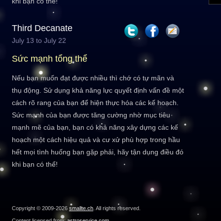
khi bạn có thể!
Third Decanate
July 13 to July 22
Sức mạnh tổng thể
Nếu bạn muốn đạt được nhiều thì chớ có tự mãn và
thụ động. Sử dụng khả năng lực quyết định vấn đề một
cách rõ rang của bạn để hiện thực hóa các kế hoạch.
Sức mạnh của bạn được tăng cường nhờ mục tiêu
mạnh mẽ của bạn, bạn có khả năng xây dựng các kế
hoạch một cách hiệu quả và cư xử phù hợp trong hầu
hết mọi tình huống bạn gặp phải, hãy tận dụng điều đó
khi bạn có thể!
Copyright © 2009-2026
smallte.ch
. All rights reserved.
Content licensed from:
astroservice.com
.