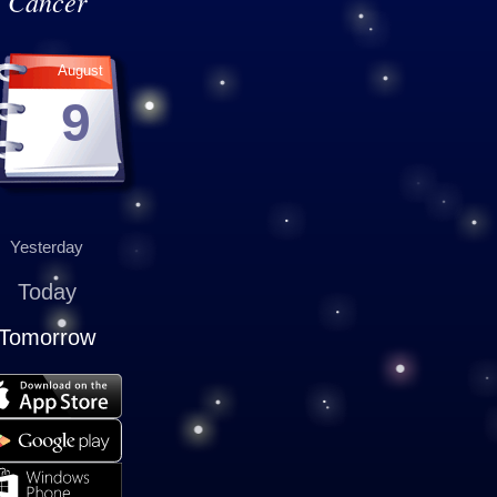
Cancer
August
9
Yesterday
Today
Tomorrow