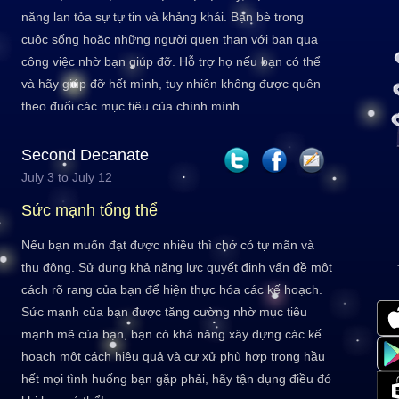
năng lan tỏa sự tự tin và khảng khái. Bạn bè trong
cuộc sống hoặc những người quen than với bạn qua
công việc nhờ bạn giúp đỡ. Hỗ trợ họ nếu bạn có thể
và hãy giúp đỡ hết mình, tuy nhiên không được quên
theo đuổi các mục tiêu của chính mình.
Second Decanate
July 3 to July 12
Sức mạnh tổng thể
Nếu bạn muốn đạt được nhiều thì chớ có tự mãn và
thụ động. Sử dụng khả năng lực quyết định vấn đề một
cách rõ rang của bạn để hiện thực hóa các kế hoạch.
Sức mạnh của bạn được tăng cường nhờ mục tiêu
mạnh mẽ của bạn, bạn có khả năng xây dựng các kế
hoạch một cách hiệu quả và cư xử phù hợp trong hầu
hết mọi tình huống bạn gặp phải, hãy tận dụng điều đó