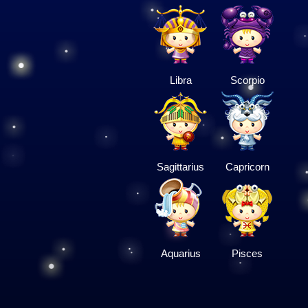
Libra
Scorpio
Sagittarius
Capricorn
Aquarius
Pisces