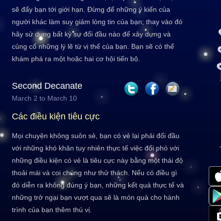
sẽ đẩy bạn tới giới hạn. Đừng để những ý kiến của
người khác làm suy giảm lòng tin của bạn; thay vào đó
hãy sử dụng bất kỳ sự đối đầu nào để xây dựng và
củng cố những lý lẽ từ vị thế của bạn. Bạn sẽ có thể
khám phá ra một hoặc hai cơ hội tiến bộ.
Second Decanate
March 2 to March 10
Các điều kiện tiêu cực
Mọi chuyện không suôn sẻ, bạn có vẻ lại phải đối đầu
với những khó khăn tuy nhiên thực tế việc đối phó với
những điều kiện có vẻ là tiêu cực này bằng một thái độ
thoải mái và coi chúng như thử thách. Nếu có điều gì
đó diễn ra không đúng ý bạn, những kết quả thực tế và
những trở ngại bạn vượt qua sẽ là món quà cho hành
trình của bạn thêm thú vị.