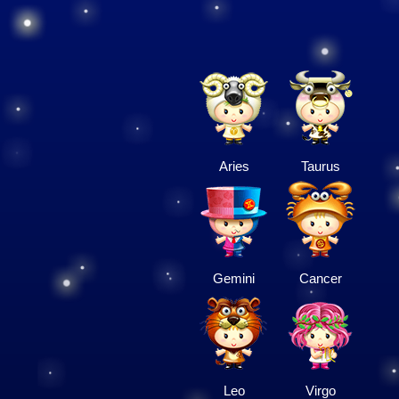
Aries
Taurus
Gemini
Cancer
Leo
Virgo