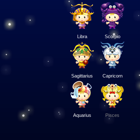
Libra
Scorpio
Sagittarius
Capricorn
Aquarius
Pisces