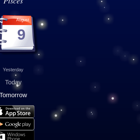
Pisces
August
9
Yesterday
Today
Tomorrow