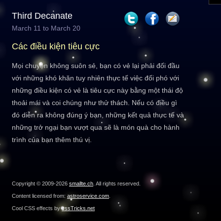
Third Decanate
March 11 to March 20
Các điều kiện tiêu cực
Mọi chuyện không suôn sẻ, bạn có vẻ lại phải đối đầu
với những khó khăn tuy nhiên thực tế việc đối phó với
những điều kiện có vẻ là tiêu cực này bằng một thái độ
thoải mái và coi chúng như thử thách. Nếu có điều gì
đó diễn ra không đúng ý bạn, những kết quả thực tế và
những trở ngại bạn vượt qua sẽ là món quà cho hành
trình của bạn thêm thú vị.
Copyright © 2009-2026
smallte.ch
. All rights reserved.
Content licensed from:
astroservice.com
.
Cool CSS effects by
cssTricks.net