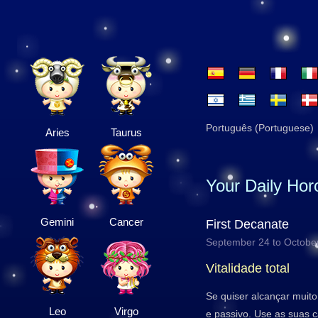
Português (Portuguese)
Aries
Taurus
Your Daily Ho
Gemini
Cancer
First Decanate
September 24 to Octobe
Vitalidade total
Se quiser alcançar muit
Leo
Virgo
e passivo. Use as suas 