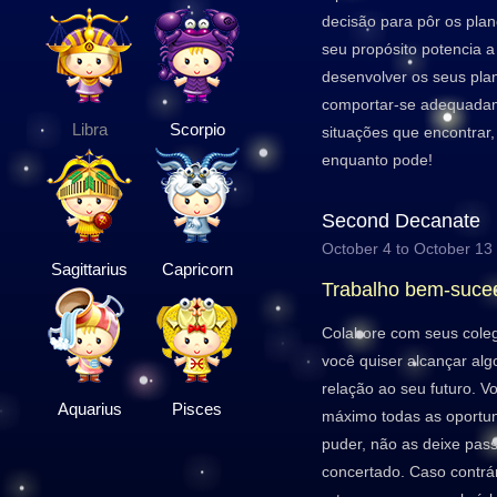
decisão para pôr os pla
seu propósito potencia a
desenvolver os seus plan
comportar-se adequada
Libra
Scorpio
situações que encontrar
enquanto pode!
Second Decanate
October 4 to October 13
Sagittarius
Capricorn
Trabalho bem-suce
Colabore com seus coleg
você quiser alcançar al
relação ao seu futuro. V
Aquarius
Pisces
máximo todas as oportu
puder, não as deixe pas
concertado. Caso contrá