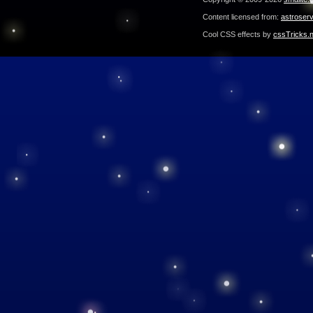
Content licensed from:
astroser
Cool CSS effects by
cssTricks.n