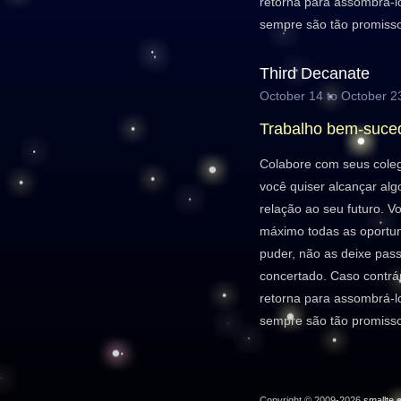
retorna para assombrá-
sempre são tão promisso
Third Decanate
October 14 to October 2
Trabalho bem-suce
Colabore com seus coleg
você quiser alcançar al
relação ao seu futuro. V
máximo todas as oportu
puder, não as deixe pas
concertado. Caso contrá
retorna para assombrá-
sempre são tão promisso
Copyright © 2009-2026
smallte.