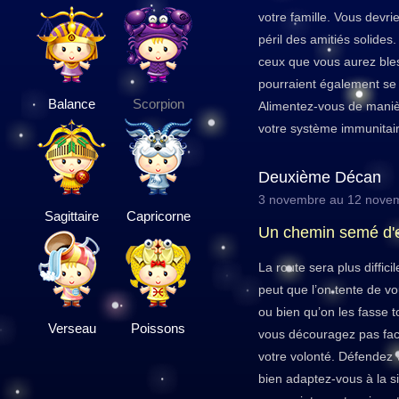
votre famille. Vous devri
péril des amitiés solide
ceux que vous aurez ble
pourraient également se 
Balance
Scorpion
Alimentez-vous de manièr
votre système immunitair
Deuxième Décan
3 novembre au 12 nove
Sagittaire
Capricorne
Un chemin semé d
La route sera plus diffici
peut que l’on tente de v
ou bien qu’on les fasse 
Verseau
Poissons
vous découragez pas face
votre volonté. Défendez
bien adaptez-vous à la si