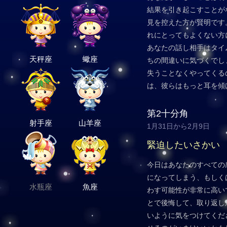
結果を引き起こすことが
見を控えた方が賢明です
れにとってもよくない方
あなたの話し相手はタイ
天秤座
蠍座
ちの間違いに気づくでし
失うことなくやってくる
は、彼らはもっと耳を傾
第2十分角
射手座
山羊座
1月31日から2月9日
緊迫したいさかい
今日はあなたのすべての
になってしまう、もしく
水瓶座
魚座
わす可能性が非常に高い
とで後悔して、取り返し
いように気をつけてくだ