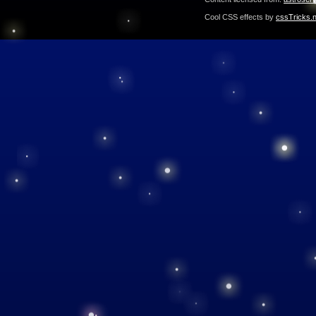
Cool CSS effects by
cssTricks.n