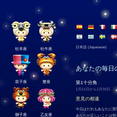
日本語 (Japanese)
牡羊座
牡牛座
あなたの毎日
双子座
蟹座
第1十分角
1月21日から1月30日
意見の相違
今日はだれもあなたに賛
獅子座
乙女座
あなたが正しいことは明