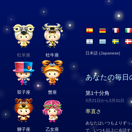
日本語 (Japanese)
牡羊座
牡牛座
あなたの毎日
双子座
蟹座
第1十分角
3月21日から3月31日
率直さ
あなたはいつもよりずっ
獅子座
乙女座
で、いつも以上に会話す