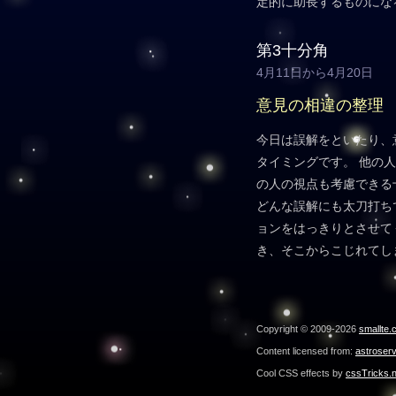
定的に助長するものにな
第3十分角
4月11日から4月20日
意見の相違の整理
今日は誤解をといたり、
タイミングです。 他の
の人の視点も考慮できる
どんな誤解にも太刀打ち
ョンをはっきりとさせて
き、そこからこじれてし
Copyright © 2009-2026
smallte.
Content licensed from:
astroser
Cool CSS effects by
cssTricks.n