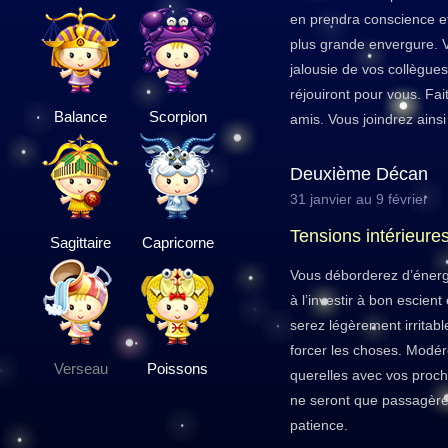
en prendra conscience et
plus grande envergure. 
jalousie de vos collègues,
réjouiront pour vous. Fa
Balance
Scorpion
amis. Vous joindrez ainsi l
Deuxième Décan
31 janvier au 9 février
Tensions intérieure
Sagittaire
Capricorne
Vous déborderez d’énergi
à l’investir à bon escien
serez légèrement irritabl
forcer les choses. Modére
Verseau
Poissons
querelles avec vos proch
ne seront que passagère
patience.