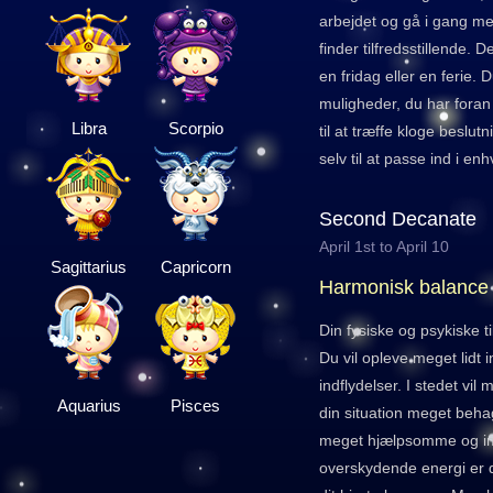
arbejdet og gå i gang med 
finder tilfredsstillende. D
en fridag eller en ferie. 
muligheder, du har foran 
Libra
Scorpio
til at træffe kloge beslut
selv til at passe ind i enh
Second Decanate
April 1st to April 10
Sagittarius
Capricorn
Harmonisk balance
Din fysiske og psykiske ti
Du vil opleve meget lidt 
indflydelser. I stedet vi
Aquarius
Pisces
din situation meget behag
meget hjælpsomme og 
overskydende energi er d