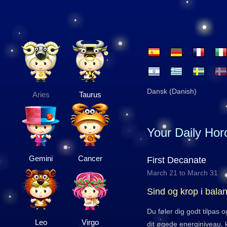
Dansk (Danish)
Aries
Taurus
Your Daily Ho
Gemini
Cancer
First Decanate
March 21 to March 31
Sind og krop i bala
Du føler dig godt tilpas 
Leo
Virgo
dit øgede energiniveau, 