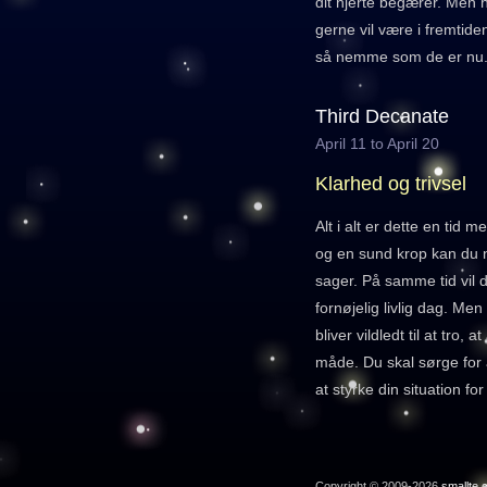
dit hjerte begærer. Men 
gerne vil være i fremtide
så nemme som de er nu
Third Decanate
April 11 to April 20
Klarhed og trivsel
Alt i alt er dette en tid m
og en sund krop kan du 
sager. På samme tid vil d
fornøjelig livlig dag. Men
bliver vildledt til at tro, 
måde. Du skal sørge for a
at styrke din situation fo
Copyright © 2009-2026
smallte.