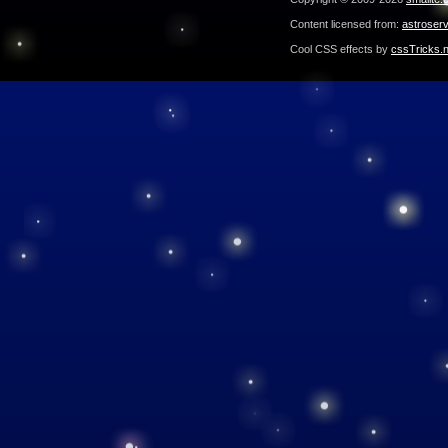
Content licensed from:
astroser
Cool CSS effects by
cssTricks.n