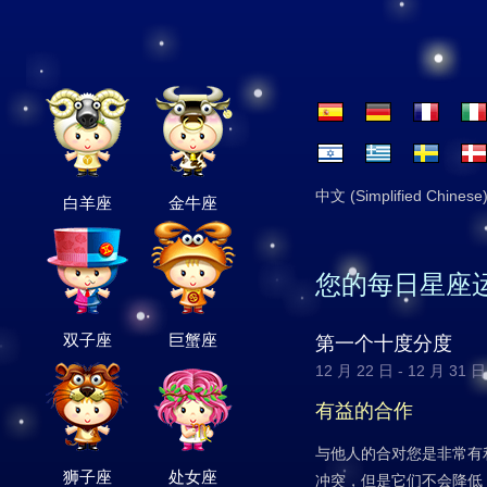
中文 (Simplified Chinese
白羊座
金牛座
您的每日星座
双子座
巨蟹座
第一个十度分度
12 月 22 日 - 12 月 31 日
有益的合作
与他人的合对您是非常有
狮子座
处女座
冲突，但是它们不会降低