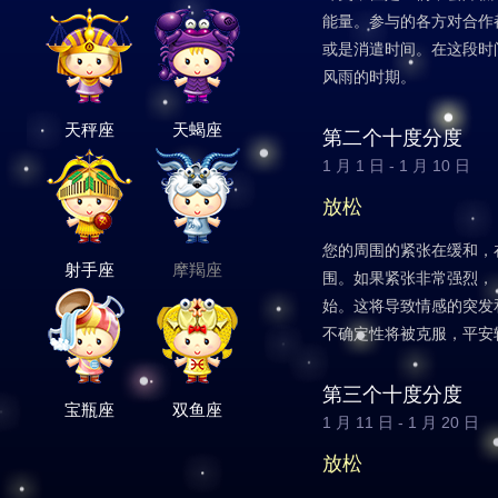
能量。参与的各方对合作
或是消遣时间。在这段时
风雨的时期。
天秤座
天蝎座
第二个十度分度
1 月 1 日 - 1 月 10 日
放松
您的周围的紧张在缓和，
射手座
摩羯座
围。如果紧张非常强烈，
始。这将导致情感的突发
不确定性将被克服，平安
第三个十度分度
宝瓶座
双鱼座
1 月 11 日 - 1 月 20 日
放松