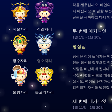
략을 세우십시오. 타인의
지 마십시오. 해결할 수 
난관을 극복하고 다시 임
저울자리
전갈자리
두 번째 데카나잇
1월 1일 - 1월 10일
평정심
당신은 점점 늘어가는 예
궁수자리
염소자리
인해 당신의 잘못으로 인
사람을 비난하게 됩니다.
닥친 시련을 새로운 해결
십시오. 평정을 유지하십시
강인해진 자신을 발견할 
물병자리
물고기자리
세 번째 데카나잇
1월 11일 - 1월 20일