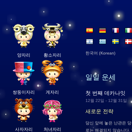
한국어 (Korean)
양자리
황소자리
일일 운세
쌍둥이자리
게자리
첫 번째 데카나잇
12월 22일 - 12월 31일
새로운 전략
당신 앞에 놓은 난관은 
사자자리
처녀자리
로는 해결되지 않습니다.