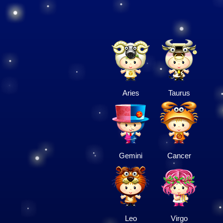
Aries
Taurus
Gemini
Cancer
Leo
Virgo