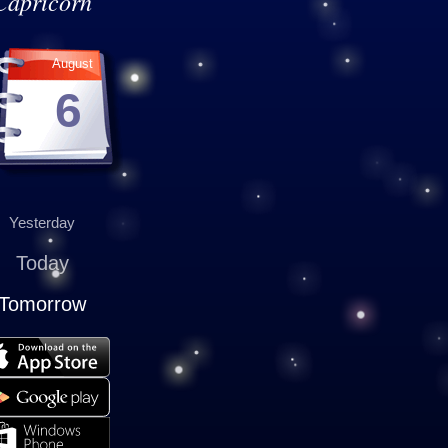
Capricorn
August
6
Yesterday
Today
Tomorrow