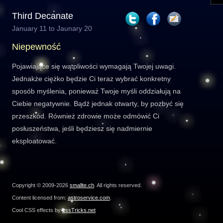
Third Decanate
January 11 to Jaunary 20
Niepewność
Pojawiające się wątpliwości wymagają Twojej uwagi.
Jednakże ciężko będzie Ci teraz wybrać konkretny
sposób myślenia, ponieważ Twoje myśli oddziałują na
Ciebie negatywnie. Bądź jednak otwarty, by pozbyć się
przeszkód. Również zdrowie może odmówić Ci
posłuszeństwa, jeśli będziesz się nadmiernie
eksploatować.
Copyright © 2009-2026
smallte.ch
. All rights reserved.
Content licensed from:
astroservice.com
.
Cool CSS effects by
cssTricks.net