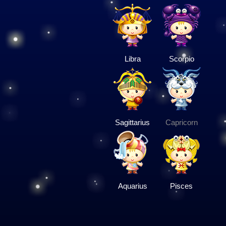
Libra
Scorpio
Sagittarius
Capricorn
Aquarius
Pisces