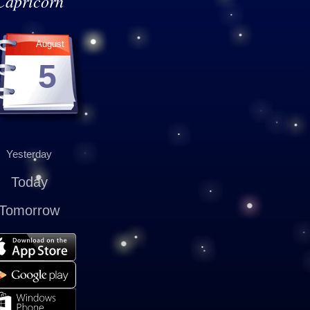
Capricorn
August
5
Yesterday
Today
Tomorrow