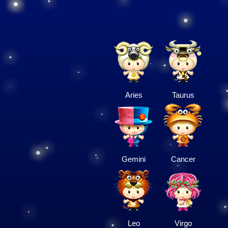
Aries
Taurus
Gemini
Cancer
Leo
Virgo