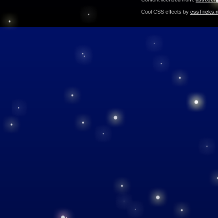
Cool CSS effects by
cssTricks.n