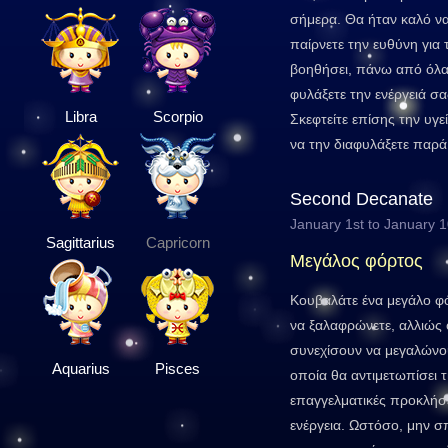
σήμερα. Θα ήταν καλό να 
παίρνετε την ευθύνη για
βοηθήσει, πάνω από όλα
φυλάξετε την ενέργειά σ
Libra
Scorpio
Σκεφτείτε επίσης την υγε
να την διαφυλάξετε παρά 
Second Decanate
January 1st to January 
Sagittarius
Capricorn
Μεγάλος φόρτος
Κουβαλάτε ένα μεγάλο φ
να ξαλαφρώνετε, αλλιώς 
συνεχίσουν να μεγαλώνου
Aquarius
Pisces
οποία θα αντιμετωπίσει 
επαγγελματικές προκλήσ
ενέργεια. Ωστόσο, μην 