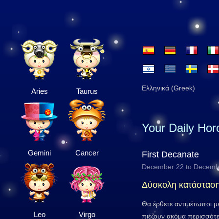
Ελληνικά (Greek)
Aries
Taurus
Your Daily Ho
Gemini
Cancer
First Decanate
December 22 to Decemb
Δύσκολη κατάστασ
Θα έρθετε αντιμέτωποι μ
Leo
Virgo
πιέζουν ακόμα περισσότ