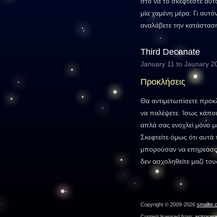
στο να το σκέφτεστε αυτό
μία χαμένη μέρα. Γι αυτό
αναλάβετε την κατάσταση
Third Decanate
January 11 to Jaunary 2
Προκλήσεις
Θα αντιμετωπίσετε προκλ
να παλέψετε. Ίσως κάποιο
απλά σας ενοχλεί μόνο με
Σκεφτείτε όμως ότι αυτά 
μπορούσαν να επηρεάσου
δεν ασχοληθείτε μαζί του
Copyright © 2009-2026
smallte.
Content licensed from:
astroser