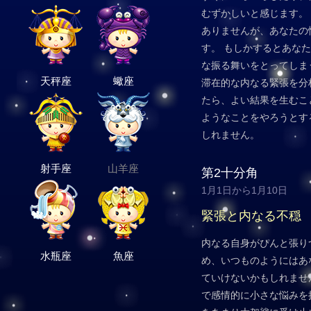
むずかしいと感じます。
ありませんが、あなたの
す。 もしかするとあな
な振る舞いをとってしま
天秤座
蠍座
滞在的な内なる緊張を分
たら、よい結果を生むこ
ようなことをやろうとす
しれません。
射手座
山羊座
第2十分角
1月1日から1月10日
緊張と内なる不穏
内なる自身がぴんと張り
水瓶座
魚座
め、いつものようにはあ
ていけないかもしれませ
で感情的に小さな悩みを