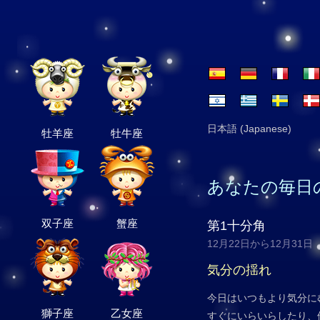
日本語 (Japanese)
牡羊座
牡牛座
あなたの毎日
双子座
蟹座
第1十分角
12月22日から12月31日
気分の揺れ
今日はいつもより気分に
獅子座
乙女座
すぐにいらいらしたり、