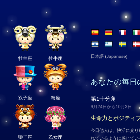
日本語 (Japanese)
牡羊座
牡牛座
あなたの毎日
双子座
蟹座
第1十分角
9月24日から10月3日
生命力とポジティ
今日他人は、快活に光り
獅子座
乙女座
れているように感じてい