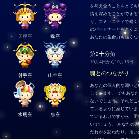
を与え合うことをとても
情を深めることができる
り、コミュニティで働く
のパートナーともとくに
天秤座
蠍座
あなたの生命力も強くな
第2十分角
10月4日から10月13日
魂とのつながり
射手座
山羊座
あなたの個人的な願いと
しています。 でもあな
ないでしょう。それどこ
ているように感じていま
水瓶座
魚座
ているわけですから、困
いでしょう。 あなたの
だれかを訪ねたり、招い