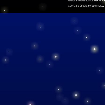
Cool CSS effects by
cssTricks.n