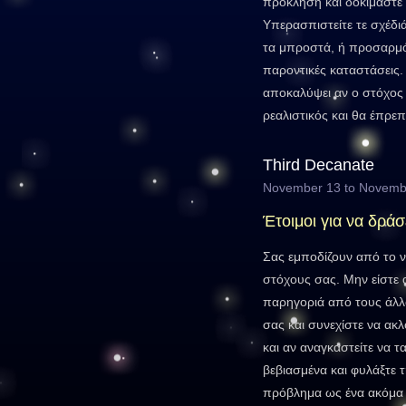
πρόκληση και δοκιμάστε 
Υπερασπιστείτε τε σχέδι
τα μπροστά, ή προσαρμόσ
παροντικές καταστάσεις
αποκαλύψει αν ο στόχος 
ρεαλιστικός και θα έπρε
Third Decanate
November 13 to Novemb
Έτοιμοι για να δράσ
Σας εμποδίζουν από το 
στόχους σας. Μην είστε 
παρηγοριά από τους άλλ
σας και συνεχίστε να ακλ
και αν αναγκαστείτε να τ
βεβιασμένα και φυλάξτε τ
πρόβλημα ως ένα ακόμα 