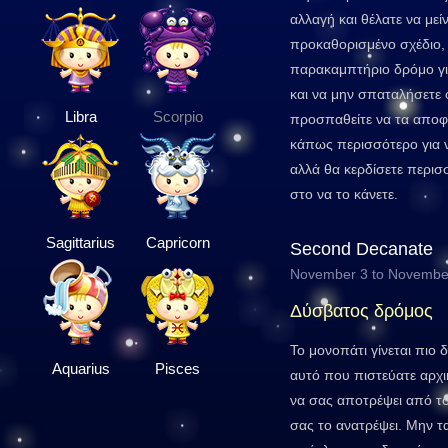
αλλαγή και θέλατε να μεί
προκαθορισμένο σχέδιο,
παρακαμπτήριο δρόμο γι
και να μην σπαταλήσετε 
Libra
Scorpio
προσπαθείτε να τα αποφ
κάπως περισσότερο για ν
αλλά θα κερδίσετε περισ
στο να το κάνετε.
Sagittarius
Capricorn
Second Decanate
November 3 to Novembe
Δύσβατος δρόμος
Το μονοπάτι γίνεται πιο
Aquarius
Pisces
αυτό που πιστεύατε αρχ
να σας αποτρέψει από το
σας το ανατρέψει. Μην τα