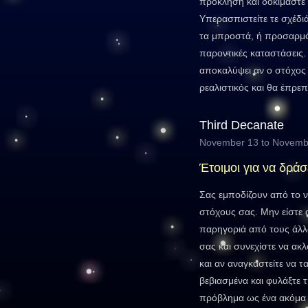
πρόκληση και δοκιμάστε 
Υπερασπιστείτε τε σχέδι
τα μπροστά, ή προσαρμόσ
παροντικές καταστάσεις
αποκαλύψει αν ο στόχος 
ρεαλιστικός και θα έπρε
Third Decanate
November 13 to Novemb
Έτοιμοι για να δράσ
Σας εμποδίζουν από το 
στόχους σας. Μην είστε 
παρηγοριά από τους άλλ
σας και συνεχίστε να ακλ
και αν αναγκαστείτε να τ
βεβιασμένα και φυλάξτε τ
πρόβλημα ως ένα ακόμα 