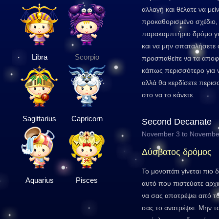
αλλαγή και θέλατε να μεί
προκαθορισμένο σχέδιο,
παρακαμπτήριο δρόμο γι
και να μην σπαταλήσετε 
Libra
Scorpio
προσπαθείτε να τα αποφ
κάπως περισσότερο για ν
αλλά θα κερδίσετε περισ
στο να το κάνετε.
Sagittarius
Capricorn
Second Decanate
November 3 to Novembe
Δύσβατος δρόμος
Το μονοπάτι γίνεται πιο
Aquarius
Pisces
αυτό που πιστεύατε αρχ
να σας αποτρέψει από το
σας το ανατρέψει. Μην τα