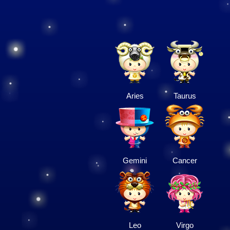
Aries
Taurus
Gemini
Cancer
Leo
Virgo