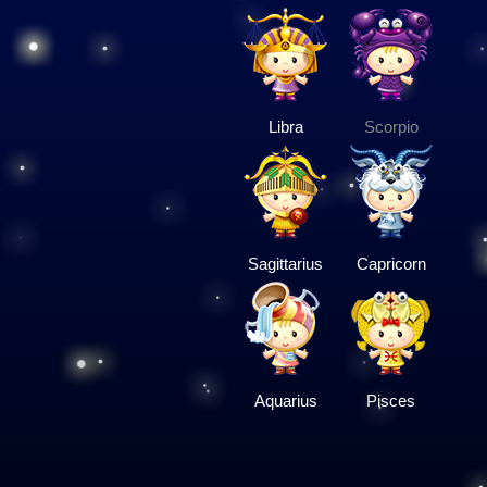
Libra
Scorpio
Sagittarius
Capricorn
Aquarius
Pisces