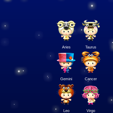
Aries
Taurus
Gemini
Cancer
Leo
Virgo