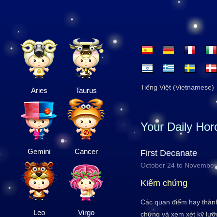
Tiếng Việt (Vietnamese)
Aries
Taurus
Your Daily Ho
Gemini
Cancer
First Decanate
October 24 to November
Kiểm chứng
Các quan điểm hay thàn
Leo
Virgo
chứng và xem xét kỹ lưỡn