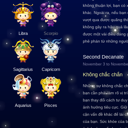
không thuận lợi, bạn có 
khác. Ngoài ra, nếu bạn 
vượt qua được quãng th
không gây ra hậu quả lâ
Libra
Scorpio
được một vài điều đáng g
phê phán từ những người
Second Decanate
November 3 to Novembe
Sagittarius
Capricorn
Không chắc chắn
Những sự không chắc chắ
bạn cần phải làm rõ vị tr
bạn thay đổi cách tư duy
Aquarius
Pisces
ảnh hưởng tiêu cực. Giữ
cận vấn đề khác để lái c
của bạn. Sức khỏe của b