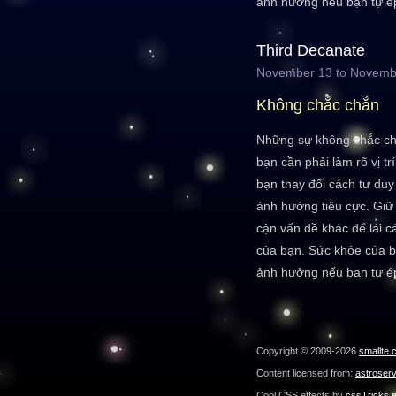
ảnh hưởng nếu bạn tự é
Third Decanate
November 13 to Novemb
Không chắc chắn
Những sự không chắc chắ
bạn cần phải làm rõ vị tr
bạn thay đổi cách tư duy
ảnh hưởng tiêu cực. Giữ
cận vấn đề khác để lái c
của bạn. Sức khỏe của b
ảnh hưởng nếu bạn tự é
Copyright © 2009-2026
smallte.
Content licensed from:
astroser
Cool CSS effects by
cssTricks.n