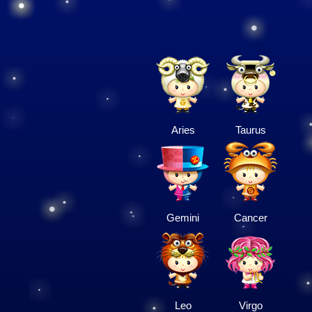
Aries
Taurus
Gemini
Cancer
Leo
Virgo