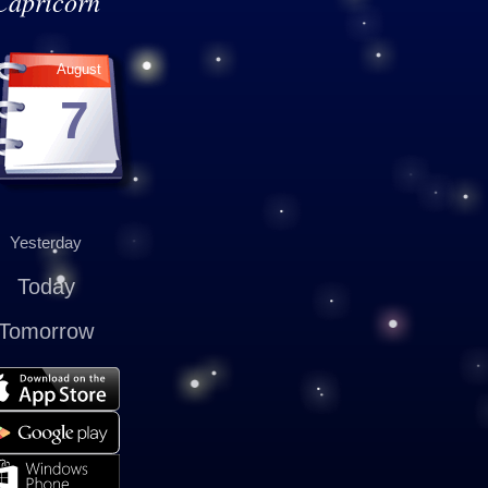
Capricorn
August
7
Yesterday
Today
Tomorrow