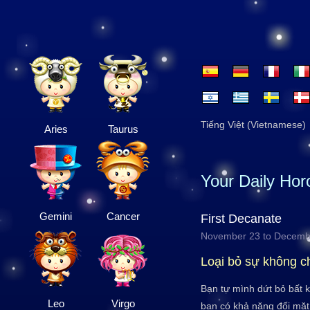
Tiếng Việt (Vietnamese)
Aries
Taurus
Your Daily Ho
Gemini
Cancer
First Decanate
November 23 to Decemb
Loại bỏ sự không c
Bạn tự mình dứt bỏ bất 
Leo
Virgo
bạn có khả năng đối mặt