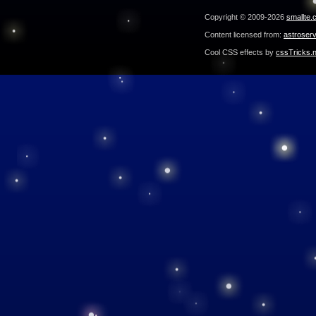
Copyright © 2009-2026
smallte.
Content licensed from:
astroser
Cool CSS effects by
cssTricks.n