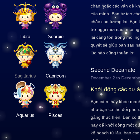
chắn hoặc các vấn đề kh
của mình. Bạn tự tạo ch
chắc cho tương lai. Bạn 
trở ngại mới nào, mọi ng
Libra
Scorpio
lại càng tôn trọng mọi n
quyết sẽ giúp bạn sau n
lúc nào cũng thuận lợi.
Second Decanate
Sagittarius
Capricorn
December 2 to Decembe
Khởi động các dự 
Bạn cảm thấy khỏe mạnh 
như bạn có thể đối phó r
Aquarius
Pisces
gắng thực hiện. Bạn có 
này để khởi động một dự
kế hoạch từ lâu, bạn cso