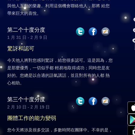
與他人互動的樂趣。利用這個機會聯絡他人，那將 給您
帶來巨大的喜悅。
第二个十度分度
1 月 31 日 - 2 月 9 日
驚訝和認可
今天他人將對您感到驚訝，給您很多認可。這是因為，您
是那麼優秀，一切似乎都 輕易地取得成功；同時您是友
好的。您總是以合適的語氣講話，並且對所有的人都 熱
心相助。
第三个十度分度
2 月 10 日 - 2 月 19 日
團體工作的能力變弱
您今天將涉及很多交談，多數時間在團隊中。不幸的是，