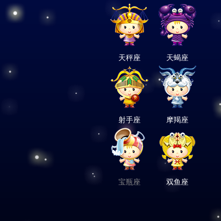
天秤座
天蝎座
射手座
摩羯座
宝瓶座
双鱼座