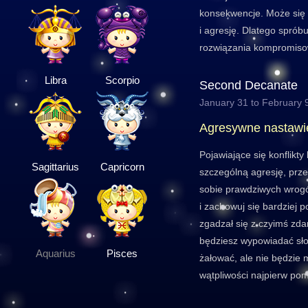
konsekwencje. Może się 
i agresję. Dlatego spróbu
rozwiązania kompromiso
Libra
Scorpio
Second Decanate
January 31 to February 
Agresywne nastawi
Pojawiające się konflikty
Sagittarius
Capricorn
szczególną agresję, prz
sobie prawdziwych wrogów
i zachowuj się bardziej p
zgadzał się z czyimś zdan
będziesz wypowiadać sło
Aquarius
Pisces
żałować, ale nie będzie 
wątpliwości najpierw pom