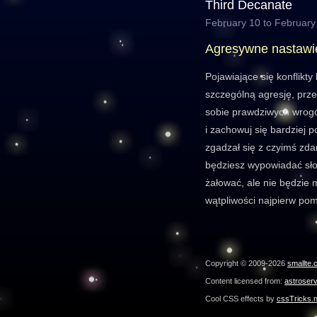
Third Decanate
February 10 to February
Agresywne nastawi
Pojawiające się konflikty
szczególną agresję, prz
sobie prawdziwych wrogów
i zachowuj się bardziej p
zgadzał się z czyimś zdan
będziesz wypowiadać sło
żałować, ale nie będzie 
wątpliwości najpierw pom
Copyright © 2009-2026
smallte.
Content licensed from:
astroser
Cool CSS effects by
cssTricks.n