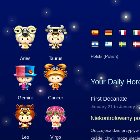
Polski (Polish)
Aries
Taurus
Your Daily Ho
Gemini
Cancer
First Decanate
January 21 to January 3
Niekontrolowany po
Odczujesz dziś przypływ e
Leo
Virgo
każdej chwili może uleci