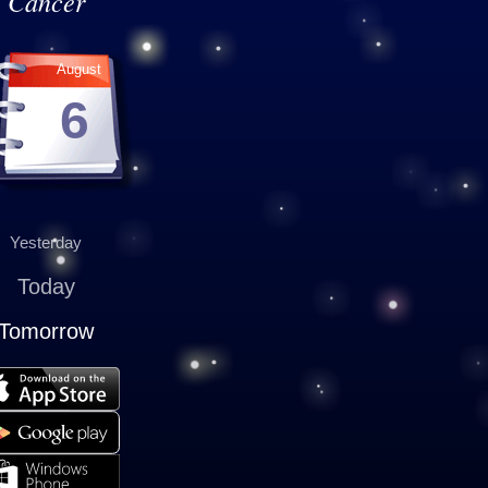
Cancer
August
6
Yesterday
Today
Tomorrow