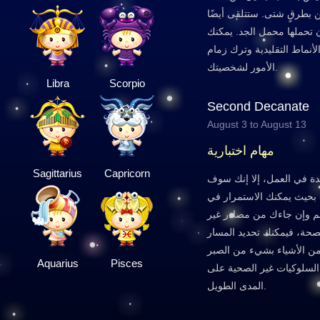
ن بطرقٍ شتى. ستتلقى أيضًا
 تحملها محمل الجد. يمكنك
الأنماط التقليدية وترك زمام
الأمور لشخصيتك.
Libra
Scorpio
Second Decanate
August 3 to August 13
مهام اختبارية
Sagittarius
Capricorn
ة في العمل، إلا إنك سوف
 بحيث يمكنك الاستمرار في
عم وإن جاءك من مصادر غير
الصحة، فيمكنك تحديد المسار
 من الأشياء بشيء من الصبر
Aquarius
Pisces
السلوكيات غير الصحية على
المدى الطويل.