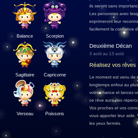
ils seront sans importanc
Les personnes avec lesq
exprimeront leur reconn
facilement la confiance d
Balance
Scorpion
Deuxième Décan
3 août au 13 août
Réalisez vos rêves
Sagittaire
Capricorne
Le moment est venu de r
longtemps enfoui au plus
votre chance et lancez-vo
ce rêve aura des répercu
Vos proches et vos conna
Verseau
Poissons
vous apporter leur aide.
les yeux fermés.