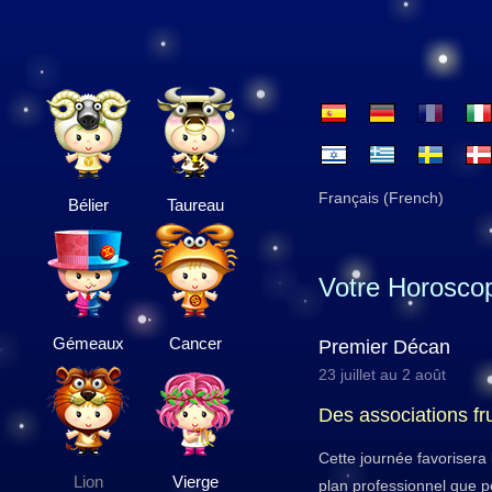
Français (French)
Bélier
Taureau
Votre Horosco
Gémeaux
Cancer
Premier Décan
23 juillet au 2 août
Des associations f
Cette journée favorisera l
Lion
Vierge
plan professionnel que per