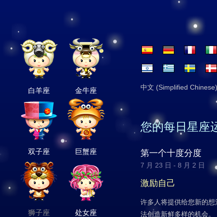
中文 (Simplified Chinese
白羊座
金牛座
您的每日星座
双子座
巨蟹座
第一个十度分度
7 月 23 日 - 8 月 2 日
激励自己
许多人将提供给您新的想
狮子座
处女座
法创造新鲜多样的机会。