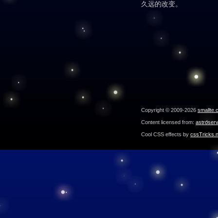
久远的改变。
Copyright © 2009-2026
smallte.
Content licensed from:
astroser
Cool CSS effects by
cssTricks.n