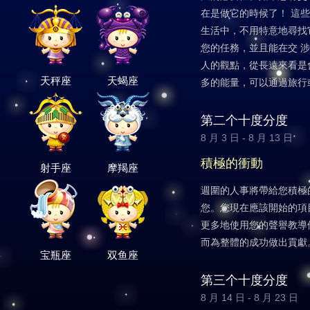
在是做它的時候了！ 這
生活中，不用特意地尋找
您的任務，並且能在交 
人的觀點，從長遠來看是
天秤座
天蝎座
多的能量，可以通過旅行
第二个十度分度
8 月 3 日 - 8 月 13 日
積極的衝動
射手座
摩羯座
週圍的人事將帶給您積極
您。您現在應該開始的項
更多地使用您的聲譽教導
而為整體的成功做出貢獻
宝瓶座
双鱼座
第三个十度分度
8 月 14 日 - 8 月 23 日