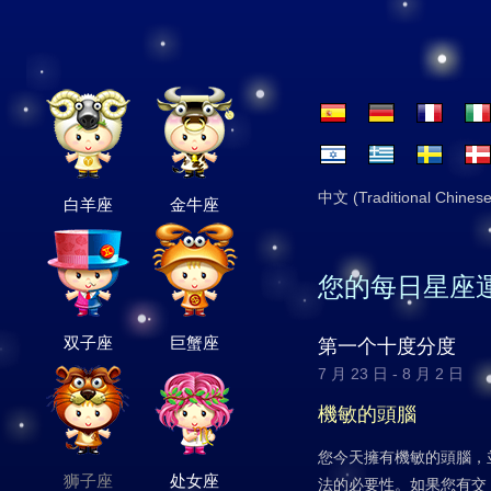
中文 (Traditional Chinese
白羊座
金牛座
您的每日星座
双子座
巨蟹座
第一个十度分度
7 月 23 日 - 8 月 2 日
機敏的頭腦
您今天擁有機敏的頭腦，
狮子座
处女座
法的必要性。如果您有交