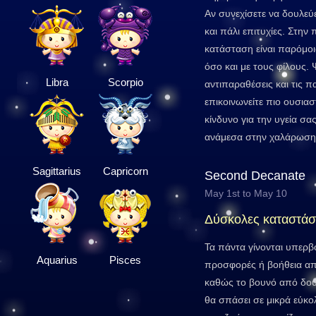
Αν συνεχίσετε να δουλεύ
και πάλι επιτυχίες. Στη
κατάσταση είναι παρόμοι
όσο και με τους φίλους. Ψ
Libra
Scorpio
αντιπαραθέσεις και τις π
επικοινωνείτε πιο ουσιασ
κίνδυνο για την υγεία σα
ανάμεσα στην χαλάρωση κ
Sagittarius
Capricorn
Second Decanate
May 1st to May 10
Δύσκολες καταστάσ
Τα πάντα γίνονται υπερβο
Aquarius
Pisces
προσφορές ή βοήθεια α
καθώς το βουνό από δου
θα σπάσει σε μικρά εύκ