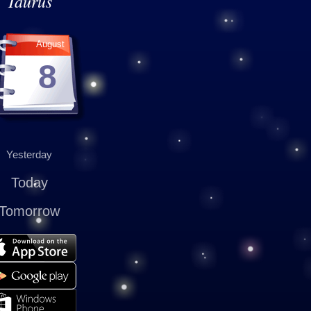
Taurus
August
8
Yesterday
Today
Tomorrow