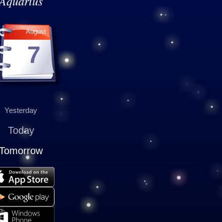
Aquarius
August
7
Yesterday
Today
Tomorrow