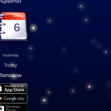
Aquarius
August
6
Yesterday
Today
Tomorrow