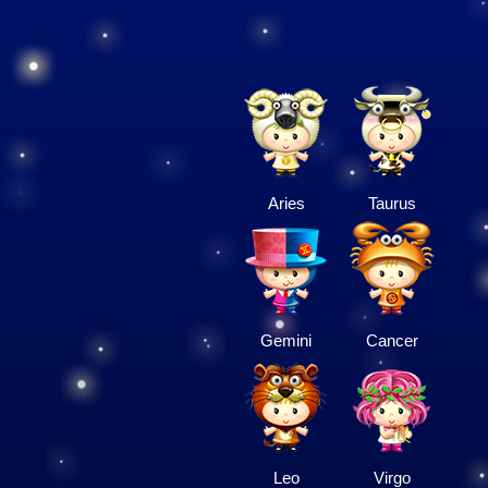
Aries
Taurus
Gemini
Cancer
Leo
Virgo