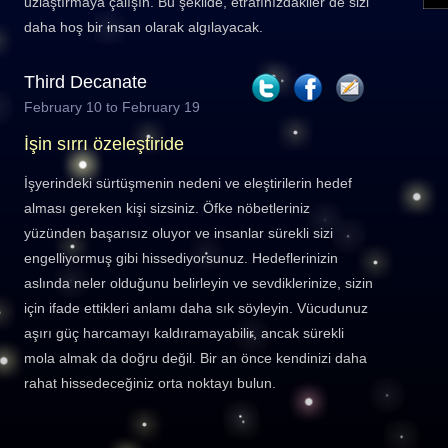
uzlaştırmaya çalışın. Bu şekilde, etrafınızdakiler de sizi
daha hoş bir insan olarak algılayacak.
Third Decanate
February 10 to February 19
İşin sırrı özeleştiride
İşyerindeki sürtüşmenin nedeni ve eleştirilerin hedef
alması gereken kişi sizsiniz. Öfke nöbetleriniz
yüzünden başarısız oluyor ve insanlar sürekli sizi
engelliyormuş gibi hissediyorsunuz. Hedeflerinizin
aslında neler olduğunu belirleyin ve sevdiklerinize, sizin
için ifade ettikleri anlamı daha sık söyleyin. Vücudunuz
aşırı güç harcamayı kaldıramayabilir, ancak sürekli
mola almak da doğru değil. Bir an önce kendinizi daha
rahat hissedeceğiniz orta noktayı bulun.