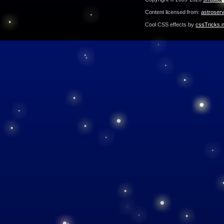
Content licensed from:
astroser
Cool CSS effects by
cssTricks.n