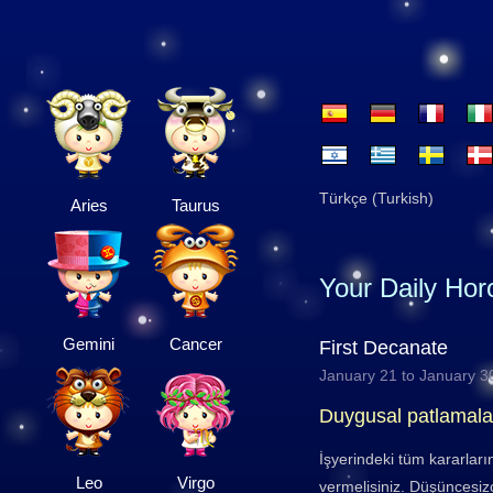
Türkçe (Turkish)
Aries
Taurus
Your Daily Ho
Gemini
Cancer
First Decanate
January 21 to January 3
Duygusal patlamala
İşyerindeki tüm kararları
Leo
Virgo
vermelisiniz. Düşüncesizc