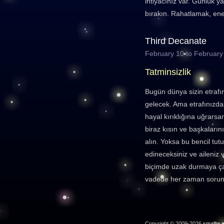
ihtiyacınız var. Günlük y
bırakın. Rahatlamak, ener
Third Decanate
February 10 to February
Tatminsizlik
Bugün dünya sizin etraf
gelecek. Ama etrafınızda
hayal kırıklığına uğrarsan
biraz kısın ve başkaların
alın. Yoksa bu bencil t
edineceksiniz ve aileniz 
biçimde uzak durmaya çal
vadede her zaman sorun 
Copyright © 2009-2026
smallte.