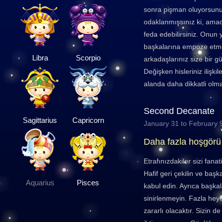
sonra pişman oluyorsunu
odaklanmışsınız ki, amac
feda edebilirsiniz. Onun 
başkalarına empoze etme
Libra
Scorpio
arkadaşlarınız size bir gü
Değişken hisleriniz ilişki
alanda daha dikkatli olma
Second Decanate
Sagittarius
Capricorn
January 31 to February 
Daha fazla hoşgörü
Etrafınızdakiler sizi fana
Hafif geri çekilin ve başka
Aquarius
Pisces
kabul edin. Ayrıca başka
sinirlenmeyin. Fazla heye
zararlı olacaktır. Sizin d