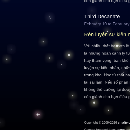
còn giành cho bạn điều g
Third Decanate
February 10 to February
Rèn luyện sự kiên 
Với nhiều thất bại hơn l
là những hoàn cảnh lý t
hay tham vọng, bạn khó c
luyện sự kiên nhẫn, nhữ
trong kho. Học từ thất 
lại sai lầm. Nếu số phận
không thể cưỡng lại đượ
còn giành cho bạn điều g
Copyright © 2009-2026
smallte.
Content licensed from:
astroser