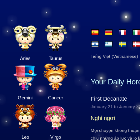
Tiếng Việt (Vietnamese)
Aries
Taurus
Your Daily Ho
Gemini
Cancer
First Decanate
January 21 to January 3
Nghỉ ngơi
Mọi chuyện không thuận 
Leo
Virgo
chịu những áp lực và lo 