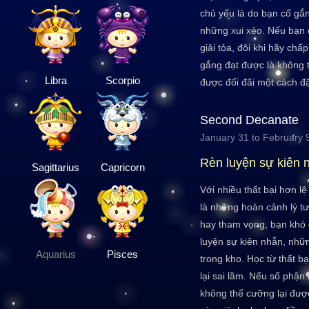
chủ yếu là do bạn cố gắn
những xui xẻo. Nếu bạn 
giải tỏa, đôi khi hãy ch
gắng đạt được là không 
Libra
Scorpio
được đối đãi một cách đặ
Second Decanate
January 31 to February 
Rèn luyện sự kiên 
Sagittarius
Capricorn
Với nhiều thất bại hơn l
là những hoàn cảnh lý t
hay tham vọng, bạn khó c
luyện sự kiên nhẫn, nhữ
Aquarius
Pisces
trong kho. Học từ thất 
lại sai lầm. Nếu số phận
không thể cưỡng lại đượ