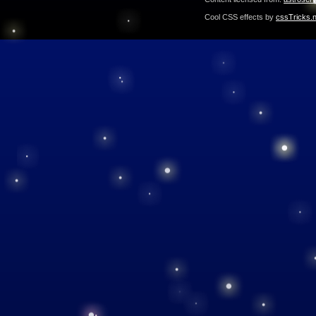
Cool CSS effects by
cssTricks.n